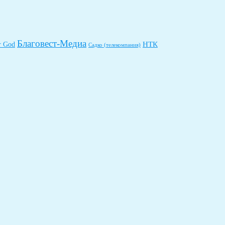
Благовест-Медиа
НТК
r God
Садко (телекомпания)