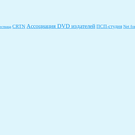
Ассоциация DVD издателей
CRTN
ПСП-студия
Net fo
ествица