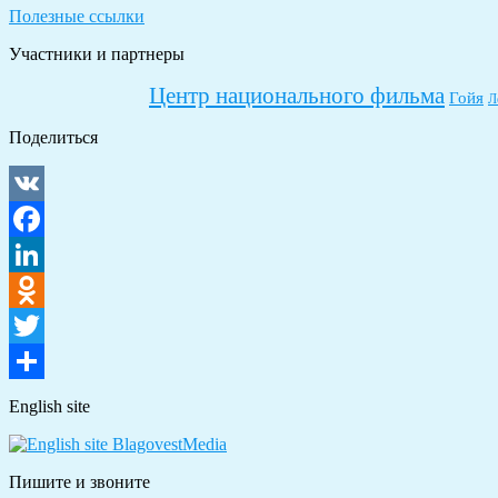
Полезные ссылки
Участники и партнеры
Центр национального фильма
Гойя
Л
Поделиться
VK
Facebook
LinkedIn
Odnoklassniki
Twitter
Отправить
English site
Пишите и звоните