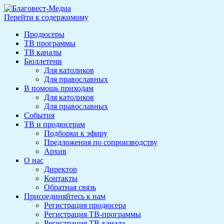
Перейти к содержимому
Продюсеры
ТВ программы
ТВ каналы
Бюллетени
Для католиков
Для православных
В помощь приходам
Для католиков
Для православных
События
ТВ и продюсерам
Подборки к эфиру
Предложения по сопроизводству
Архив
О нас
Директор
Контакты
Обратная связь
Присоединяйтесь к нам
Регистрация продюсера
Регистрация ТВ-программы
Регистрация ТВ-канала