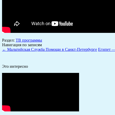
Раздел:
ТВ программы
Навигация по записям
←
Мальтийская Служба Помощи в Санкт-Петербурге
Египет —
Это интересно