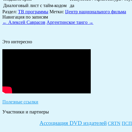
Диалоговый лист с тайм-кодом
да
Раздел:
ТВ программы
Метки:
Центр национального фильма
Навигация по записям
←
Алексей Саврасов
Аргентинское танго
→
Это интересно
Полезные ссылки
Участники и партнеры
Ассоциация DVD издателей
CRTN
ПСП-