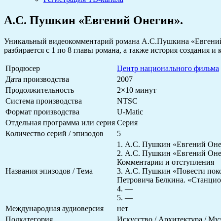
А.С. Пушкин «Евгений Онегин».
Уникальный видеокомментарий романа А.С.Пушкина «Евгений 
разбирается с 1 по 8 главы романа, а также история создания
Продюсер
Центр национального фильма
Дата производства
2007
Продолжительность
2×10 минут
Система производства
NTSC
Формат производства
U-Matic
Отдельная программа или серия
Серия
Количество серий / эпизодов
5
1. А.С. Пушкин «Евгений Оне
2. А.С. Пушкин «Евгений Оне
Комментарии и отступления
Названия эпизодов / Тема
3. А.С. Пушкин «Повести пок
Петровича Белкина. «Станци
4. —
5. —
Международная аудиоверсия
нет
Подкатегория
Искусство / Архитектура / Му