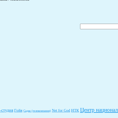
Найти:
Центр национал
студия
Гойя
НТК
Net for God
Садко (телекомпания)