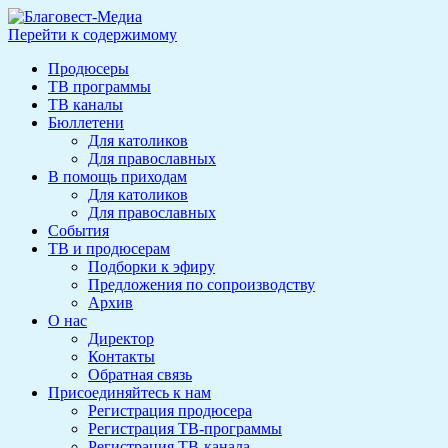
Перейти к содержимому
Продюсеры
ТВ программы
ТВ каналы
Бюллетени
Для католиков
Для православных
В помощь приходам
Для католиков
Для православных
События
ТВ и продюсерам
Подборки к эфиру
Предложения по сопроизводству
Архив
О нас
Директор
Контакты
Обратная связь
Присоединяйтесь к нам
Регистрация продюсера
Регистрация ТВ-программы
Регистрация ТВ-канала