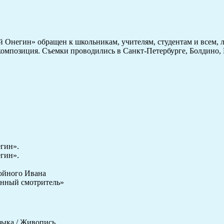
Онегин» обращен к школьникам, учителям, студентам и всем, 
 и композиция. Съемки проводились в Санкт-Петербурге, Болдино
гин».
гин».
ойного Ивана
онный смотритель»
зыка / Живопись