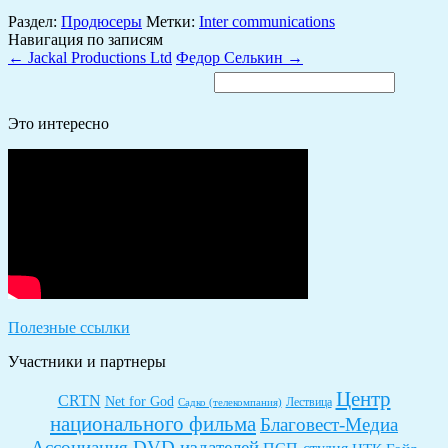
Раздел:
Продюсеры
Метки:
Inter communications
Навигация по записям
←
Jackal Productions Ltd
Федор Селькин
→
Найти:
Это интересно
Полезные ссылки
Участники и партнеры
Центр
CRTN
Net for God
Лествица
Садко (телекомпания)
национального фильма
Благовест-Медиа
Ассоциация DVD издателей