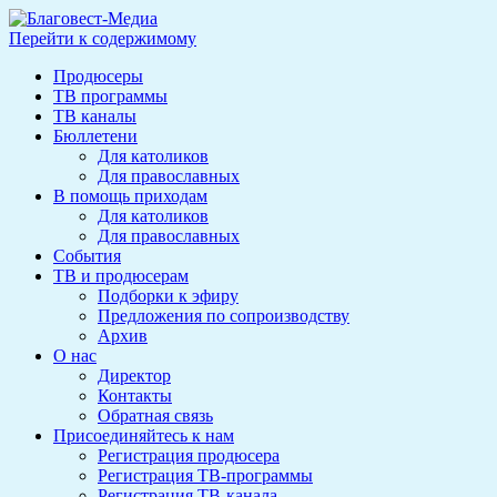
Перейти к содержимому
Продюсеры
ТВ программы
ТВ каналы
Бюллетени
Для католиков
Для православных
В помощь приходам
Для католиков
Для православных
События
ТВ и продюсерам
Подборки к эфиру
Предложения по сопроизводству
Архив
О нас
Директор
Контакты
Обратная связь
Присоединяйтесь к нам
Регистрация продюсера
Регистрация ТВ-программы
Регистрация ТВ-канала