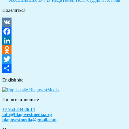
ПСП-студия
НТК
Гойя
Поделиться
VK
Facebook
LinkedIn
Odnoklassniki
Twitter
Отправить
English site
Пишите и звоните
+7 953 344 06 14
info@blagovestmedia.org
blagovestmedia@gmail.com